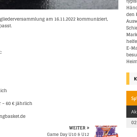
typi
Hände
den 
itgliederversammlung am 16.11.2022 kommuniziert,
Ausw
passt.
Schi
Mark
helf
E-Ma
:
besu
Heim
K
lich
 – 60 € jährlich
ingbasket.de
WEITER
Game Day U10 & U12