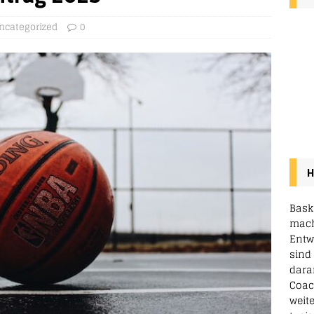
NEWSLETTER ANMELDEN
ncategorized
0
SPENDEN / SPONSORING
H
Baske
mach
Entw
sind
dara
Coac
weit